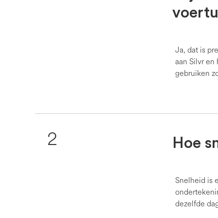
voertu
Ja, dat is p
aan Silvr en
gebruiken z
2
Hoe sn
Snelheid is 
ondertekeni
dezelfde dag