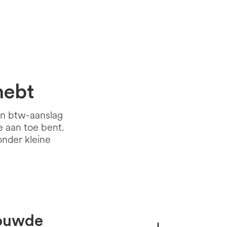
hebt
een btw-aanslag
je aan toe bent.
nder kleine
trouwde