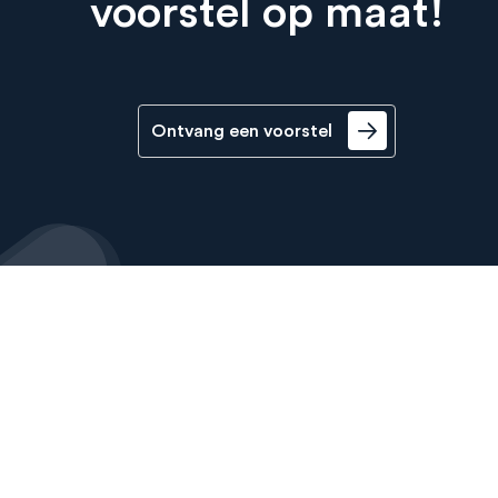
voorstel op maat!
Ontvang een voorstel
Oplossingen
Over Sil