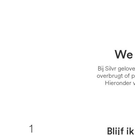
We 
Bij Silvr gelo
overbrugt of pr
Hieronder 
1
Blijf 