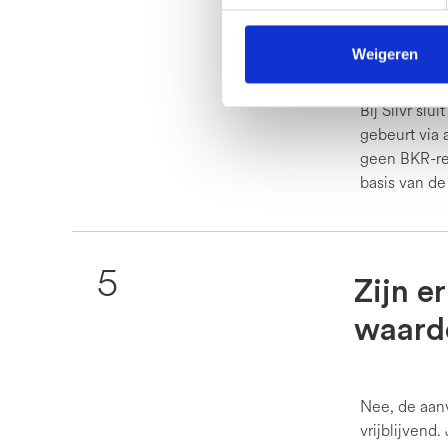
lening
Weigeren
Bij Silvr slu
gebeurt via 
geen BKR-reg
basis van de
5
Zijn e
waard
Nee, de aanv
vrijblijvend