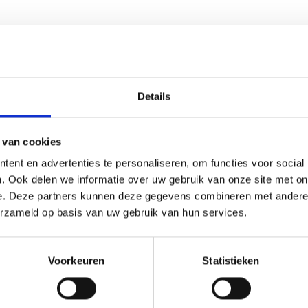
l waarde kan ik verzilveren me
Details
ig?
 van cookies
at wij uitkeren is gebaseerd op de actuele marktwaarde, de
ent en advertenties te personaliseren, om functies voor social
taat, de kilometerstand en de uitvoering van je voertuig. Op
. Ook delen we informatie over uw gebruik van onze site met on
ze gegevens bepalen wij het maximale te verzilveren
e. Deze partners kunnen deze gegevens combineren met andere i
erzameld op basis van uw gebruik van hun services.
Voorkeuren
Statistieken
 verzilveren van mijn auto hetze