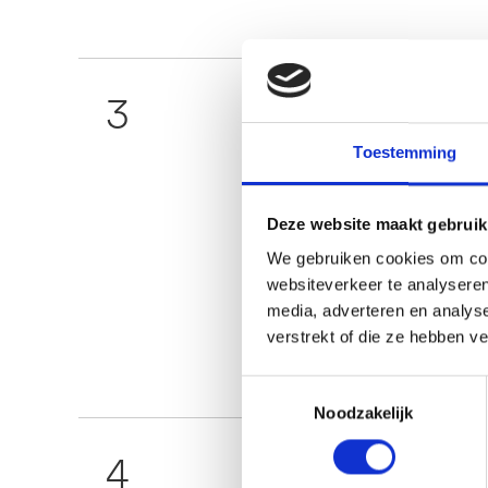
3
Hoevee
Toestemming
voertu
Deze website maakt gebruik
Het bedrag d
We gebruiken cookies om cont
technische s
websiteverkeer te analyseren
basis van de
media, adverteren en analys
bedrag.
verstrekt of die ze hebben v
Toestemmingsselectie
Noodzakelijk
4
Is het