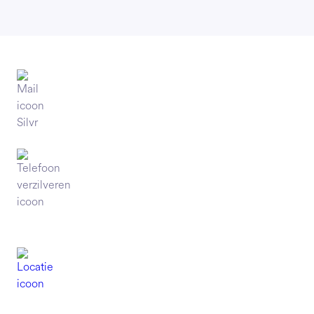
Contact
info@silvr.nl
088 - 911 8000
Bredaseweg 170
4872 LA
Etten-Leur
Powered by
The Solsbury Company